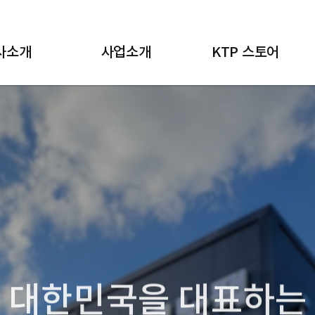
사소개
사업소개
KTP 스토어
인사말
적용산업
플랜트 설비
연혁
업무절차
포장기
조직도
추출기
증현황
교반/배합기
오시는 길
살균기
컨베이어 시스템
 풍부한 노하우와 첨단