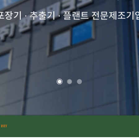
고객의 요구 100%만족
1
2
3
서
HIT