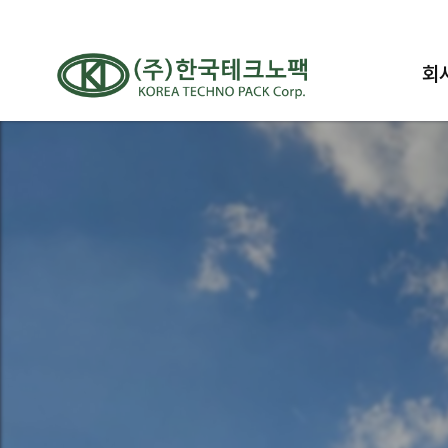
회
인
찾아
30년